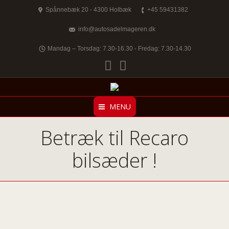
Spånnebæk 20 - 4300 Holbæk
+45 59431382
info@autosadelmageren.dk
Mandag – Torsdag: 7.30-16.30 - Fredag: 7.30-14.30
Facebook
Twitter
MENU
Betræk til Recaro
bilsæder !