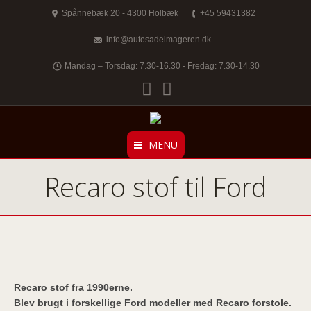
Spånnebæk 20 - 4300 Holbæk
+45 59431382
info@autosadelmageren.dk
Mandag – Torsdag: 7.30-16.30 - Fredag: 7.30-14.30
Facebook
Twitter
MENU
Recaro stof til Ford
Recaro stof fra 1990erne.
Blev brugt i forskellige Ford modeller med Recaro forstole.