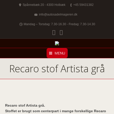
Spånnebæk 20 - 4300 Holbæk
+45 59431382
info@autosadelmageren.dk
Mandag – Torsdag: 7.30-16.30 - Fredag: 7.30-14.30
Facebook
Twitter
MENU
Recaro stof Artista grå
Recaro stof Artista grå.
Stoffet er brugt som centerpart i mange forskellige Recaro