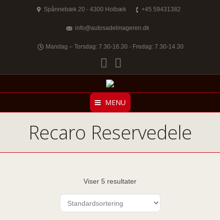
Spånnebæk 20 - 4300 Holbæk
+45 59431382
info@autosadelmageren.dk
Mandag – Torsdag: 7.30-16.30 - Fredag: 7.30-14.30
Facebook
Twitter
MENU
Recaro Reservedele
Viser 5 resultater