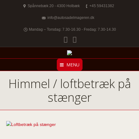
Spånnebæk 20 - 4300 Holbæk
+45 59431382
info@autosadelmageren.dk
Mandag – Torsdag: 7.30-16.30 - Fredag: 7.30-14.30
Facebook
Twitter
MENU
Himmel / loftbetræk på
stænger