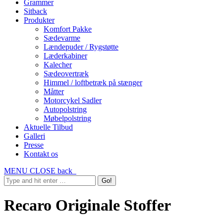
Grammer
Sitback
Produkter
Komfort Pakke
Sædevarme
Lændepuder / Rygstøtte
Læderkabiner
Kalecher
Sædeovertræk
Himmel / loftbetræk på stænger
Måtter
Motorcykel Sadler
Autopolstring
Møbelpolstring
Aktuelle Tilbud
Galleri
Presse
Kontakt os
MENU
CLOSE
back
Recaro Originale Stoffer