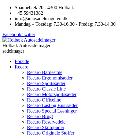
Spånnebæk 20 - 4300 Holbæk
+45 59431382
info@autosadelmageren.dk
Mandag – Torsdag: 7.30-16.30 - Fredag: 7.30-14.30
Facebook
Twitter
Holbæk Autosadelmager
sadelmager
Forside
Recaro
Recaro Barnestole
Recaro Ergonomisæder
Recaro Sportssæder
Recaro Classic Line
Recaro Motorsportssæder
Recaro Officeline
Recaro Last og Bus sæder
Recaro Special Løsninger
Recaro Brugt
Recaro Reservedele
Recaro Skumpuder
Recaro Originale Stoffer