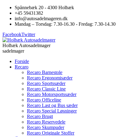
Spånnebæk 20 - 4300 Holbæk
+45 59431382
info@autosadelmageren.dk
Mandag – Torsdag: 7.30-16.30 - Fredag: 7.30-14.30
Facebook
Twitter
Holbæk Autosadelmager
sadelmager
Forside
Recaro
Recaro Barnestole
Recaro Ergonomisæder
Recaro Sportssæder
Recaro Classic Line
Recaro Motorsportssæder
Recaro Officeline
Recaro Last og Bus sæder
Recaro Special Løsninger
Recaro Brugt
Recaro Reservedele
Recaro Skumpuder
Recaro Originale Stoffer