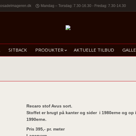
tosadelmageren.dk
Mandag – Torsdag: 7.30-16.30 - Fredag: 7.30-14.30
R
SITBACK
PRODUKTER
AKTUELLE TILBUD
GALLE
Recaro stof Avus sort.
Stoffet er brugt på kanter og sider i 1980erne og op 
1990erne.
Pris 395,- pr. meter
Lagervare