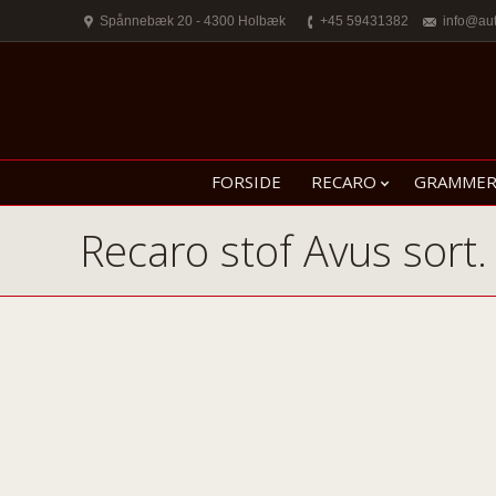
Spånnebæk 20 - 4300 Holbæk
+45 59431382
info@au
FORSIDE
RECARO
GRAMME
Recaro stof Avus sort.