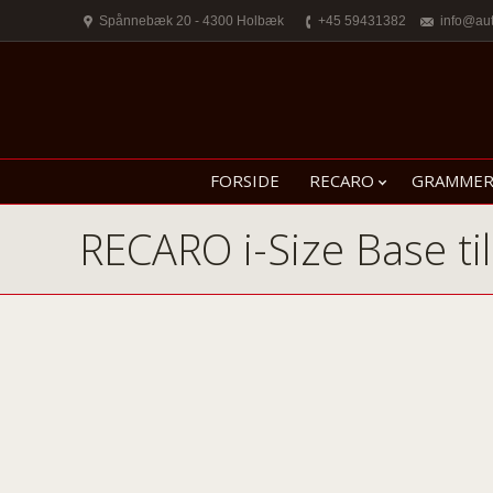
Spånnebæk 20 - 4300 Holbæk
+45 59431382
info@au
FORSIDE
RECARO
GRAMME
RECARO i-Size Base til