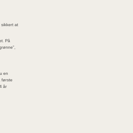
sikkert at
et. På
 grønne”,
du en
 første
4 år