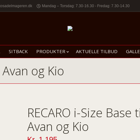
tosadelmageren.dk
Mandag – Torsdag: 7.30-16.30 - Fredag: 7.30-14.30
R
SITBACK
PRODUKTER
AKTUELLE TILBUD
GALLE
 Avan og Kio
RECARO i-Size Base ti
Avan og Kio
Kr.
1.195,-