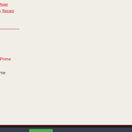
 Avan
o
,
Recaro
ime