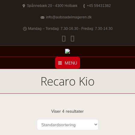
Spånnebæk 20 - 4300 Holbæk
+45 59431382
info@autosadelmageren.dk
Mandag – Torsdag: 7.30-16.30 - Fredag: 7.30-14.30
Facebook
Twitter
MENU
Recaro Kio
Viser 4 resultater