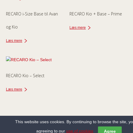
RECARO i-Size Base til Avan
RECARO Kio + Base – Prime
og Kio
Læs mere
Læs mere
RECARO Kio – Select
Læs mere
This website uses cookies. By continuing to browse the site, y
agreeing to our
use of cookies
Agree
Copyright ©2013-2022 Holbæk Autosadelmager All Rights Reserved.