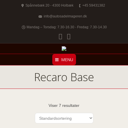
Spånnebæk 20 - 4300 Holbæk
+45 59431382
info@autosadelmageren.dk
Mandag – Torsdag: 7.30-16.30 - Fredag: 7.30-14.30
Facebook
Twitter
MENU
Recaro Base
Viser 7 resultater