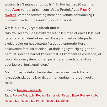
alderen fra 3 måneder og op til 4 år. Kio har i 2020 sammen
med
Avan
vundet prisen som “Årets Produkt” ved
Plus X
Awards
, verdens største og mest anerkendte prisuddeling i
innovation indenfor teknologi, sport og livsstil.
Om Kio skrev juryen blandt andet:
“Kio fra Recaro Kids installeres let i bilen med et enkelt klik. Det
garanterer en ideel sikkerhed. Designet med skulderpuder,
skulderseler og hovedstøtte fra det patenterede Hero
selesystem forhindrer selen i at dreje og flytte sig og gør det
nemt at spænde barnet korrekt fast. Et kompakt selespænde, et
5-punkts selesystem og den justérbare hovedstøtte tilføjer
yderligere til funktionaliteten.”
Med Prime-modellen får du desuden vores nyudviklede
luksusbetræk, der sikrer dit barn en endnu mere behagelig
rejse.
Kategori:
Recaro Barnestole
Tags:
Recaro Autostole
,
Recaro Barnestole
,
Recaro Base
,
Recaro Isofix
,
Recaro Kio
,
Recaro Kio Prime.
,
Recaro Kio Select