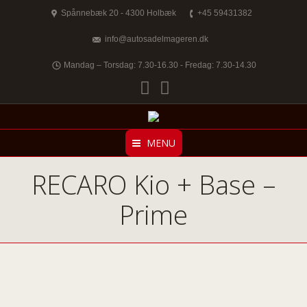
Spånnebæk 20 - 4300 Holbæk
+45 59431382
info@autosadelmageren.dk
Mandag – Torsdag: 7.30-16.30 - Fredag: 7.30-14.30
Facebook
Twitter
MENU
RECARO Kio + Base –
Prime