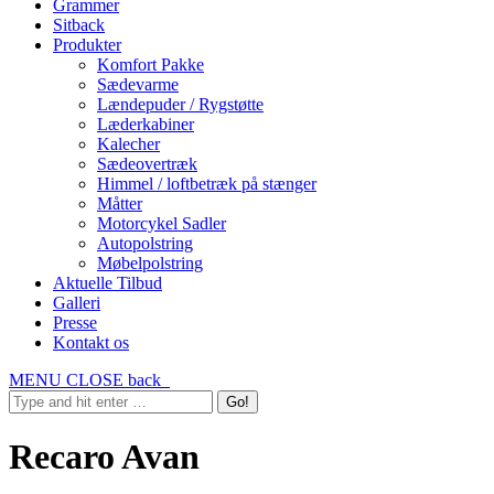
Grammer
Sitback
Produkter
Komfort Pakke
Sædevarme
Lændepuder / Rygstøtte
Læderkabiner
Kalecher
Sædeovertræk
Himmel / loftbetræk på stænger
Måtter
Motorcykel Sadler
Autopolstring
Møbelpolstring
Aktuelle Tilbud
Galleri
Presse
Kontakt os
MENU
CLOSE
back
Recaro Avan