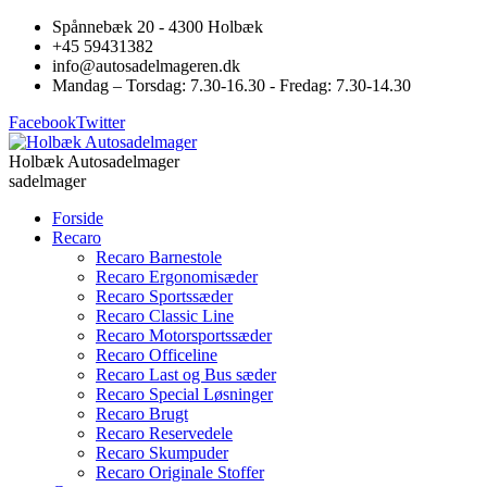
Spånnebæk 20 - 4300 Holbæk
+45 59431382
info@autosadelmageren.dk
Mandag – Torsdag: 7.30-16.30 - Fredag: 7.30-14.30
Facebook
Twitter
Holbæk Autosadelmager
sadelmager
Forside
Recaro
Recaro Barnestole
Recaro Ergonomisæder
Recaro Sportssæder
Recaro Classic Line
Recaro Motorsportssæder
Recaro Officeline
Recaro Last og Bus sæder
Recaro Special Løsninger
Recaro Brugt
Recaro Reservedele
Recaro Skumpuder
Recaro Originale Stoffer