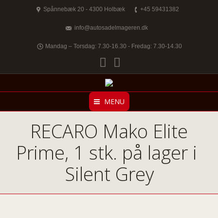
Spånnebæk 20 - 4300 Holbæk
+45 59431382
info@autosadelmageren.dk
Mandag – Torsdag: 7.30-16.30 - Fredag: 7.30-14.30
Facebook
Twitter
MENU
RECARO Mako Elite
Prime, 1 stk. på lager i
Silent Grey