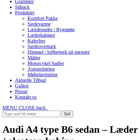
Grammer
Sitback
Produkter
Komfort Pakke
Sædevarme
Lændepuder / Rygstøtte
Læderkabiner
Kalecher
Sædeovertræk
Himmel / loftbetræk på stænger
Måtter
Motorcykel Sadler
Autopolstring
Møbelpolstring
Aktuelle Tilbud
Galleri
Presse
Kontakt os
MENU
CLOSE
back
Audi A4 type B6 sedan – Læder