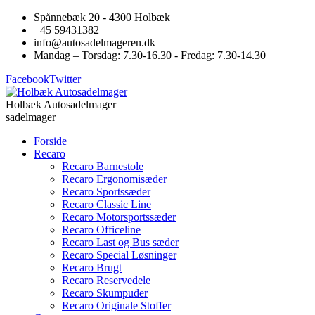
Spånnebæk 20 - 4300 Holbæk
+45 59431382
info@autosadelmageren.dk
Mandag – Torsdag: 7.30-16.30 - Fredag: 7.30-14.30
Facebook
Twitter
Holbæk Autosadelmager
sadelmager
Forside
Recaro
Recaro Barnestole
Recaro Ergonomisæder
Recaro Sportssæder
Recaro Classic Line
Recaro Motorsportssæder
Recaro Officeline
Recaro Last og Bus sæder
Recaro Special Løsninger
Recaro Brugt
Recaro Reservedele
Recaro Skumpuder
Recaro Originale Stoffer