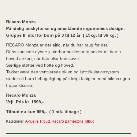
Recaro Monza
Pålidelig beskyttelse og enestående ergonomisk design.
Gruppe III stol for børn på 3 til 12 år ( 15kg. til 36 kg. )
RECARO Monza er der altid, når du har brug for det.
Dens konstant dybde justerbar nakkestøtte holder dit barns
hoved sikkert, når han eller hun sover.
Særlige støtter ved hofte og hoved.
Takket være den ventilerede skum og luftcirkulationsystem
sidder dit barn behageligt og pålideligt fastgjort med bilens egen
trepunktssele.
Recaro Monza
Vejl. Pris kr. 1598,-
Tilbud nu kun 995,- ( 1 stk. tilbage )
Kategorier:
Aktuelle Tilbud
,
Recaro Barnestol's Tilbud