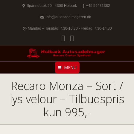
Spånnebæk 20 - 4300 Holbæk
+45 59431382
info@autosadelmageren.dk
Mandag – Torsdag: 7.30-16.30 - Fredag: 7.30-14.30
Facebook
Twitter
MENU
Recaro Monza – Sort /
lys velour – Tilbudspris
kun 995,-