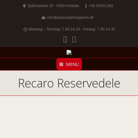
Spånnebæk 20 - 4300 Holbæk
+45 59431382
info@autosadelmageren.dk
Mandag – Torsdag: 7.30-16.30 - Fredag: 7.30-14.30
Facebook
Twitter
MENU
Recaro Reservedele