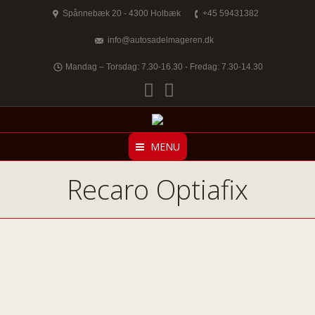
Spånnebæk 20 - 4300 Holbæk
+45 59431382
info@autosadelmageren.dk
Mandag – Torsdag: 7.30-16.30 - Fredag: 7.30-14.30
Facebook
Twitter
MENU
Recaro Optiafix