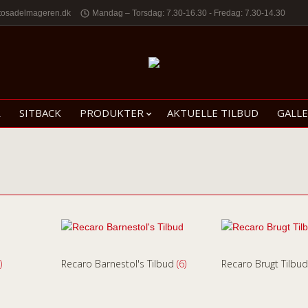
tosadelmageren.dk
Mandag – Torsdag: 7.30-16.30 - Fredag: 7.30-14.30
R
SITBACK
PRODUKTER
AKTUELLE TILBUD
GALLE
)
Recaro Barnestol's Tilbud
(6)
Recaro Brugt Tilbu