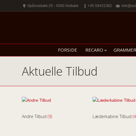
Spånnebæk 20 - 4300 Holbæk
+45 59431382
info@au
FORSIDE
RECARO
GRAMME
Aktuelle Tilbud
Andre Tilbud
(9)
Læderkabine Tilbud
(4