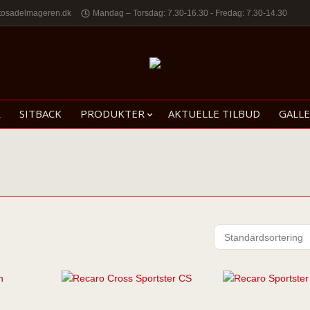
tosadelmageren.dk
Mandag – Torsdag: 7.30-16.30 - Fredag: 7.30-14.30
R
SITBACK
PRODUKTER
AKTUELLE TILBUD
GALLE