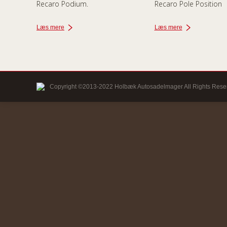
Recaro Podium.
Recaro Pole Position
Læs mere
Læs mere
Copyright ©2013-2022 Holbæk Autosadelmager All Rights Rese