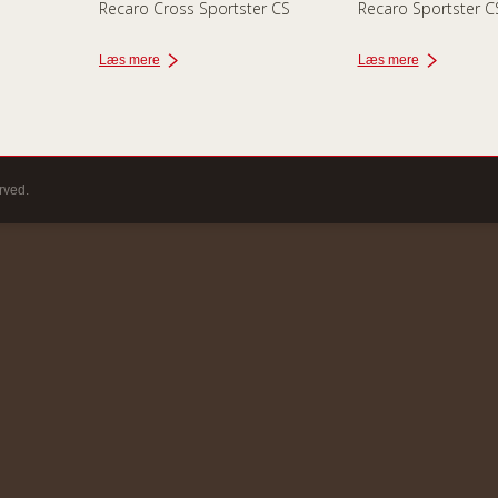
Recaro Cross Sportster CS
Recaro Sportster C
Læs mere
Læs mere
rved.