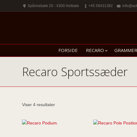
Spånnebæk 20 - 4300 Holbæk
+45 59431382
info@au
FORSIDE
RECARO
GRAMME
Recaro Sportssæder
Viser 4 resultater