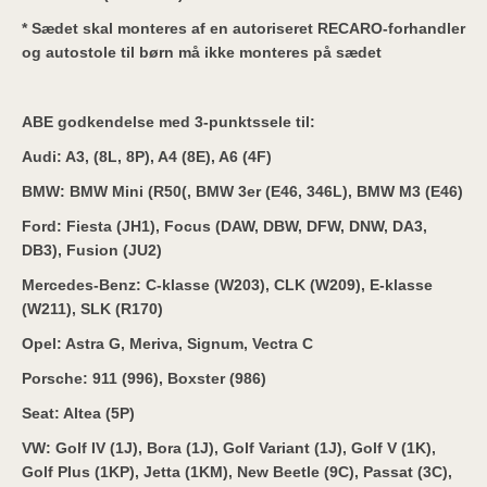
* Sædet skal monteres af en autoriseret RECARO-forhandler
og autostole til børn må ikke monteres på sædet
ABE godkendelse med 3-punktssele til:
Audi: A3, (8L, 8P), A4 (8E), A6 (4F)
BMW: BMW Mini (R50(, BMW 3er (E46, 346L), BMW M3 (E46)
Ford: Fiesta (JH1), Focus (DAW, DBW, DFW, DNW, DA3,
DB3), Fusion (JU2)
Mercedes-Benz: C-klasse (W203), CLK (W209), E-klasse
(W211), SLK (R170)
Opel: Astra G, Meriva, Signum, Vectra C
Porsche: 911 (996), Boxster (986)
Seat: Altea (5P)
VW: Golf IV (1J), Bora (1J), Golf Variant (1J), Golf V (1K),
Golf Plus (1KP), Jetta (1KM), New Beetle (9C), Passat (3C),