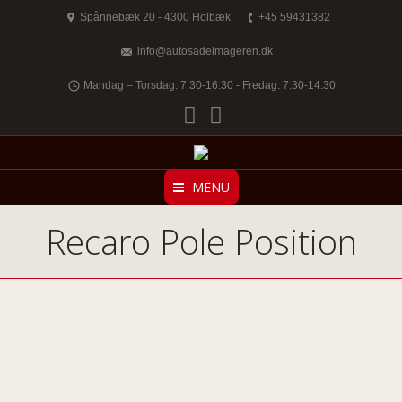
Spånnebæk 20 - 4300 Holbæk
+45 59431382
info@autosadelmageren.dk
Mandag – Torsdag: 7.30-16.30 - Fredag: 7.30-14.30
Facebook
Twitter
MENU
Recaro Pole Position