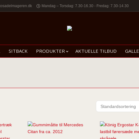
tosadelmageren.dk
Mandag – Torsdag: 7.30-16.30 - Fredag: 7.30-14.30
R
SITBACK
PRODUKTER
AKTUELLE TILBUD
GALLE