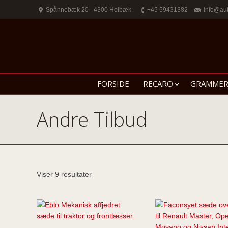
Spånnebæk 20 - 4300 Holbæk
+45 59431382
info@au
FORSIDE
RECARO
GRAMME
Andre Tilbud
Viser 9 resultater