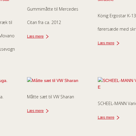
Gummimåtte til Mercedes
König Ergostar K-13
æk til
Citan fra ca. 2012
førersæde med skr
 Movano
Læs mere
Læs mere
assevogn
a.
Måtte sæt til VW Sharan
SCHEEL-MANN Vari
Læs mere
Læs mere