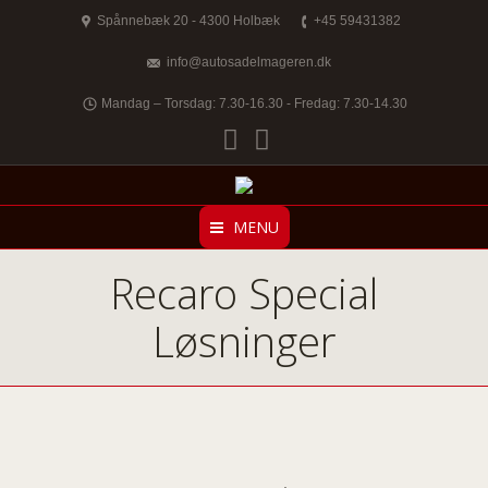
Spånnebæk 20 - 4300 Holbæk
+45 59431382
info@autosadelmageren.dk
Mandag – Torsdag: 7.30-16.30 - Fredag: 7.30-14.30
Facebook
Twitter
MENU
Recaro Special
Løsninger