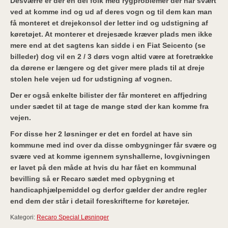
Desværre er der en del folk med rygproblemer der har svært
ved at komme ind og ud af deres vogn og til dem kan man
få monteret et drejekonsol der letter ind og udstigning af
køretøjet. At monterer et drejesæde kræver plads men ikke
mere end at det sagtens kan sidde i en Fiat Seicento (se
billeder) dog vil en 2 / 3 dørs vogn altid være at foretrække
da dørene er længere og det giver mere plads til at dreje
stolen hele vejen ud for udstigning af vognen.
Der er også enkelte bilister der får monteret en affjedring
under sædet til at tage de mange stød der kan komme fra
vejen.
For disse her 2 løsninger er det en fordel at have sin
kommune med ind over da disse ombygninger får svære og
svære ved at komme igennem synshallerne, lovgivningen
er lavet på den måde at hvis du har fået en kommunal
bevilling så er Recaro sædet med opbygning et
handicaphjælpemiddel og derfor gælder der andre regler
end dem der står i detail foreskrifterne for køretøjer.
Kategori:
Recaro Special Løsninger