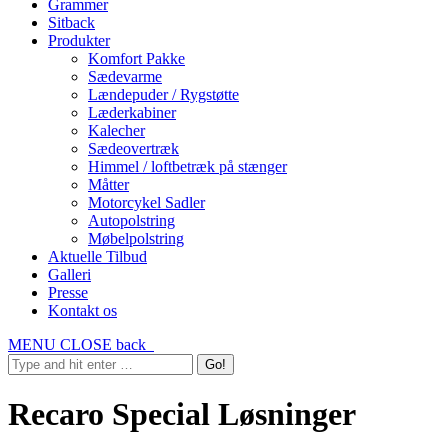
Grammer
Sitback
Produkter
Komfort Pakke
Sædevarme
Lændepuder / Rygstøtte
Læderkabiner
Kalecher
Sædeovertræk
Himmel / loftbetræk på stænger
Måtter
Motorcykel Sadler
Autopolstring
Møbelpolstring
Aktuelle Tilbud
Galleri
Presse
Kontakt os
MENU
CLOSE
back
Recaro Special Løsninger