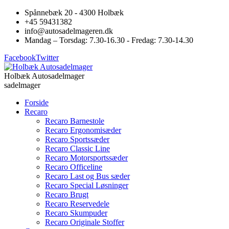
Spånnebæk 20 - 4300 Holbæk
+45 59431382
info@autosadelmageren.dk
Mandag – Torsdag: 7.30-16.30 - Fredag: 7.30-14.30
Facebook
Twitter
Holbæk Autosadelmager
sadelmager
Forside
Recaro
Recaro Barnestole
Recaro Ergonomisæder
Recaro Sportssæder
Recaro Classic Line
Recaro Motorsportssæder
Recaro Officeline
Recaro Last og Bus sæder
Recaro Special Løsninger
Recaro Brugt
Recaro Reservedele
Recaro Skumpuder
Recaro Originale Stoffer