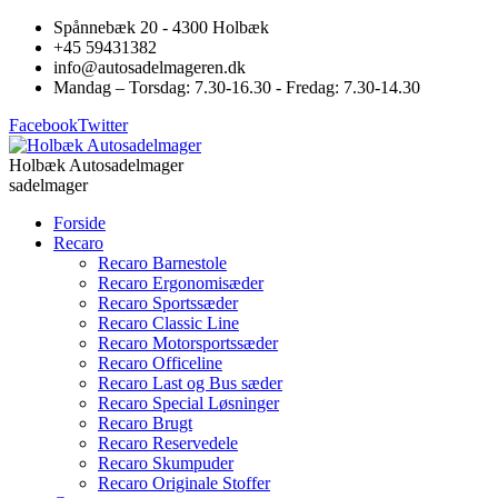
Spånnebæk 20 - 4300 Holbæk
+45 59431382
info@autosadelmageren.dk
Mandag – Torsdag: 7.30-16.30 - Fredag: 7.30-14.30
Facebook
Twitter
Holbæk Autosadelmager
sadelmager
Forside
Recaro
Recaro Barnestole
Recaro Ergonomisæder
Recaro Sportssæder
Recaro Classic Line
Recaro Motorsportssæder
Recaro Officeline
Recaro Last og Bus sæder
Recaro Special Løsninger
Recaro Brugt
Recaro Reservedele
Recaro Skumpuder
Recaro Originale Stoffer