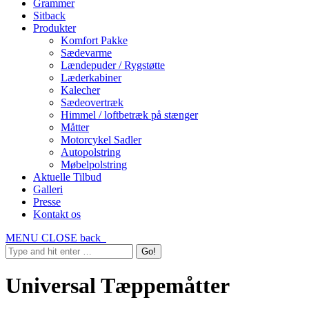
Grammer
Sitback
Produkter
Komfort Pakke
Sædevarme
Lændepuder / Rygstøtte
Læderkabiner
Kalecher
Sædeovertræk
Himmel / loftbetræk på stænger
Måtter
Motorcykel Sadler
Autopolstring
Møbelpolstring
Aktuelle Tilbud
Galleri
Presse
Kontakt os
MENU
CLOSE
back
Universal Tæppemåtter