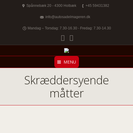
Spånnebæk 20 - 4300 Holbæk
+45 59431382
info@autosadelmageren.dk
Mandag – Torsdag: 7.30-16.30 - Fredag: 7.30-14.30
Facebook
Twitter
MENU
Skræddersyende
måtter