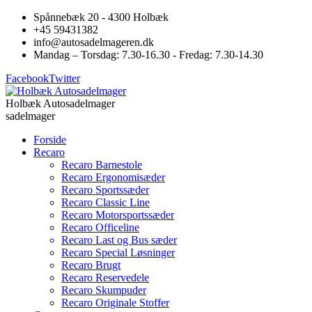
Spånnebæk 20 - 4300 Holbæk
+45 59431382
info@autosadelmageren.dk
Mandag – Torsdag: 7.30-16.30 - Fredag: 7.30-14.30
Facebook
Twitter
Holbæk Autosadelmager
sadelmager
Forside
Recaro
Recaro Barnestole
Recaro Ergonomisæder
Recaro Sportssæder
Recaro Classic Line
Recaro Motorsportssæder
Recaro Officeline
Recaro Last og Bus sæder
Recaro Special Løsninger
Recaro Brugt
Recaro Reservedele
Recaro Skumpuder
Recaro Originale Stoffer