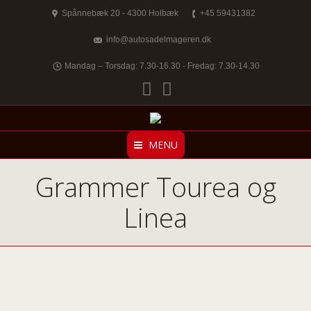
Spånnebæk 20 - 4300 Holbæk
+45 59431382
info@autosadelmageren.dk
Mandag – Torsdag: 7.30-16.30 - Fredag: 7.30-14.30
Facebook
Twitter
MENU
Grammer Tourea og
Linea