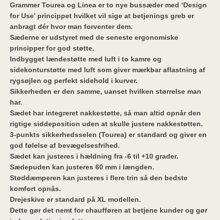
Grammer Tourea og Linea er to nye bussæder med ‘Design
for Use’ princippet
hvilket vil sige at betjenings greb er
anbragt dér hvor man forventer dem.
Sæderne er udstyret med de seneste ergonomiske
principper for god støtte.
Indbygget lændestøtte med luft i to kamre og
sidekonturstøtte med luft
som giver mærkbar aflastning af
rygsøjlen og perfekt sidehold i kurver.
Sikkerheden er den samme, uanset hvilken størrelse man
har.
Sædet har integreret nakkestøtte, så man altid opnår den
rigtige
siddeposition uden at skulle justere nakkestøtten.
3-punkts sikkerhedsselen (Tourea) er standard og giver en
god følelse af bevægelsesfrihed.
Sædet kan justeres i hældning fra -6 til +10 grader.
Sædepuden kan justeres 60 mm i længden.
Støddæmperen kan justeres i flere trin så den bedste
komfort opnås.
Drejeskive er standard på XL modellen.
Dette gør det nemt for chaufføren at betjene kunder og gør