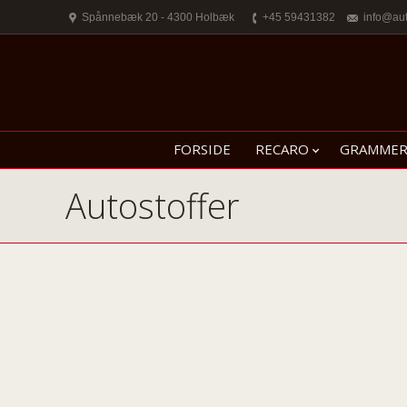
Spånnebæk 20 - 4300 Holbæk
+45 59431382
info@au
FORSIDE
RECARO
GRAMME
Autostoffer