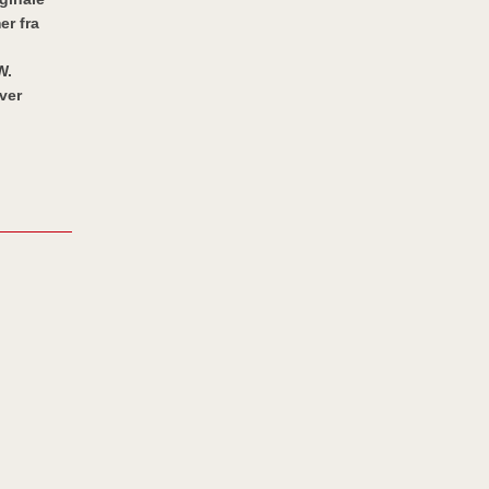
er fra
W.
ver