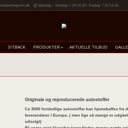
tosadelmageren.dk
Mandag – Torsdag: 7.30-16.30 - Fredag: 7.30-14.30
R
SITBACK
PRODUKTER
AKTUELLE TILBUD
GALLE
Originale og
reproducerede
autostoffer
Ca 3000 forskellige autostoffer kan hjemskaffes fra d
leverandører i Europa. ( men lige så mange er udgået
udsolgt)
På vores eget klassiker lager findes mange gamle ori