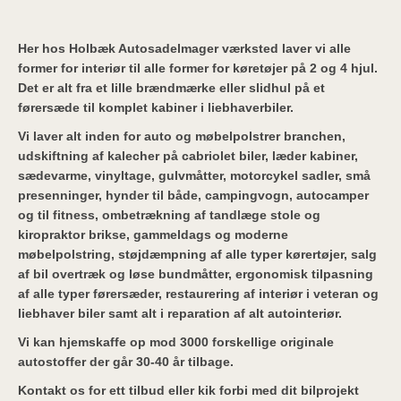
Her hos Holbæk Autosadelmager værksted laver vi alle
former for interiør til alle former for køretøjer på 2 og 4 hjul.
Det er alt fra et lille brændmærke eller slidhul på et
førersæde til komplet kabiner i liebhaverbiler.
Vi laver alt inden for auto og møbelpolstrer branchen,
udskiftning af kalecher på cabriolet biler, læder kabiner,
sædevarme, vinyltage, gulvmåtter, motorcykel sadler, små
presenninger, hynder til både, campingvogn, autocamper
og til fitness, ombetrækning af tandlæge stole og
kiropraktor brikse, gammeldags og moderne
møbelpolstring, støjdæmpning af alle typer kørertøjer, salg
af bil overtræk og løse bundmåtter, ergonomisk tilpasning
af alle typer førersæder, restaurering af interiør i veteran og
liebhaver biler samt alt i reparation af alt autointeriør.
Vi kan hjemskaffe op mod 3000 forskellige originale
autostoffer der går 30-40 år tilbage.
Kontakt os for ett tilbud eller kik forbi med dit bilprojekt