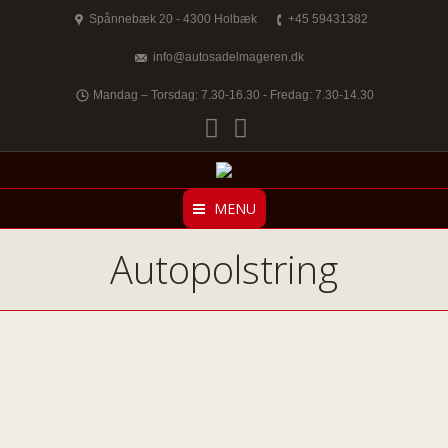
Spånnebæk 20 - 4300 Holbæk
+45 59431382
info@autosadelmageren.dk
Mandag – Torsdag: 7.30-16.30 - Fredag: 7.30-14.30
Facebook
Twitter
MENU
Autopolstring