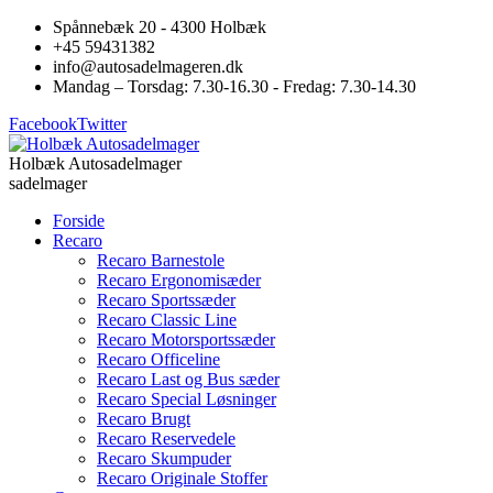
Spånnebæk 20 - 4300 Holbæk
+45 59431382
info@autosadelmageren.dk
Mandag – Torsdag: 7.30-16.30 - Fredag: 7.30-14.30
Facebook
Twitter
Holbæk Autosadelmager
sadelmager
Forside
Recaro
Recaro Barnestole
Recaro Ergonomisæder
Recaro Sportssæder
Recaro Classic Line
Recaro Motorsportssæder
Recaro Officeline
Recaro Last og Bus sæder
Recaro Special Løsninger
Recaro Brugt
Recaro Reservedele
Recaro Skumpuder
Recaro Originale Stoffer