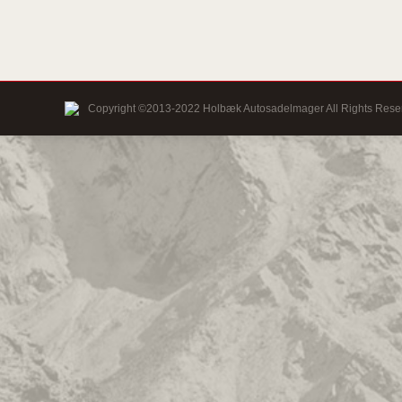
Copyright ©2013-2022 Holbæk Autosadelmager All Rights Rese