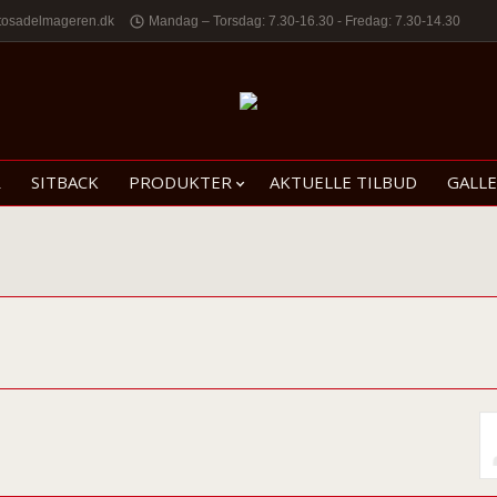
tosadelmageren.dk
Mandag – Torsdag: 7.30-16.30 - Fredag: 7.30-14.30
R
SITBACK
PRODUKTER
AKTUELLE TILBUD
GALLE