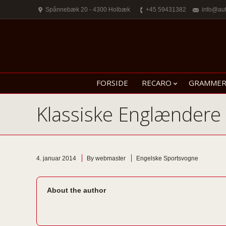
Spånnebæk 20 - 4300 Holbæk
+45 59431382
info@au
FORSIDE
RECARO
GRAMME
Klassiske Englændere
4. januar 2014
By webmaster
Engelske Sportsvogne
About the author