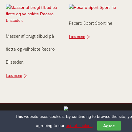
Recaro Sport Sportline
Masser af brugt tilbud på
Læs mere
flotte og velholdte Recaro
Bilsæder.
Læs mere
This website uses cookies. By continuing to browse the site, y
Copyright ©2013-2022 Holbæk Autosadelmager All Rights Reserved.
agreeing to our
use of cookies
Agree