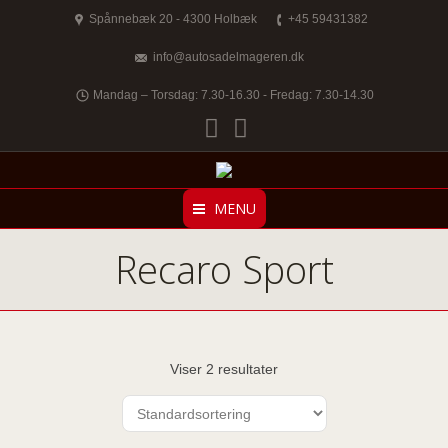
Spånnebæk 20 - 4300 Holbæk
+45 59431382
info@autosadelmageren.dk
Mandag – Torsdag: 7.30-16.30 - Fredag: 7.30-14.30
Facebook
Twitter
MENU
Recaro Sport
Viser 2 resultater