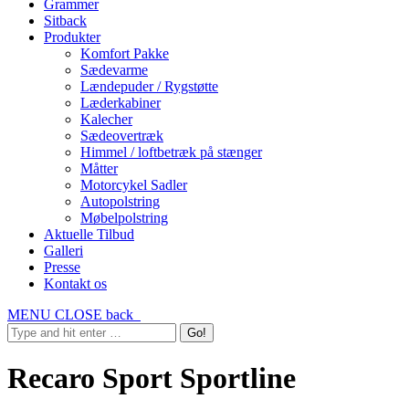
Grammer
Sitback
Produkter
Komfort Pakke
Sædevarme
Lændepuder / Rygstøtte
Læderkabiner
Kalecher
Sædeovertræk
Himmel / loftbetræk på stænger
Måtter
Motorcykel Sadler
Autopolstring
Møbelpolstring
Aktuelle Tilbud
Galleri
Presse
Kontakt os
MENU
CLOSE
back
Recaro Sport Sportline