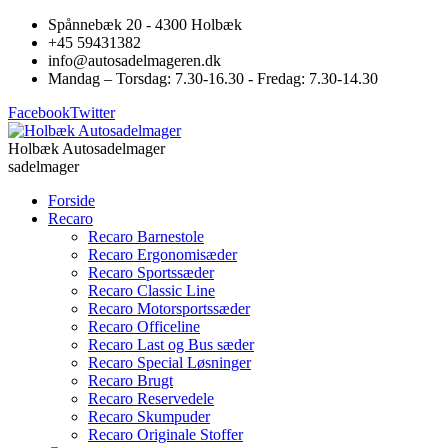
Spånnebæk 20 - 4300 Holbæk
+45 59431382
info@autosadelmageren.dk
Mandag – Torsdag: 7.30-16.30 - Fredag: 7.30-14.30
Facebook
Twitter
Holbæk Autosadelmager
sadelmager
Forside
Recaro
Recaro Barnestole
Recaro Ergonomisæder
Recaro Sportssæder
Recaro Classic Line
Recaro Motorsportssæder
Recaro Officeline
Recaro Last og Bus sæder
Recaro Special Løsninger
Recaro Brugt
Recaro Reservedele
Recaro Skumpuder
Recaro Originale Stoffer