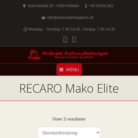
Spånnebæk 20 - 4300 Holbæk
+45 59431382
info@autosadelmageren.dk
Mandag – Torsdag: 7.30-16.30 - Fredag: 7.30-14.30
Facebook
Twitter
MENU
RECARO Mako Elite
Viser 2 resultater