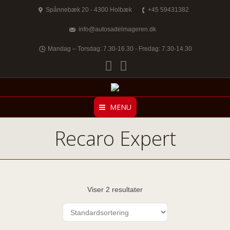
Spånnebæk 20 - 4300 Holbæk
+45 59431382
info@autosadelmageren.dk
Mandag – Torsdag: 7.30-16.30 - Fredag: 7.30-14.30
Facebook
Twitter
MENU
Recaro Expert
Viser 2 resultater