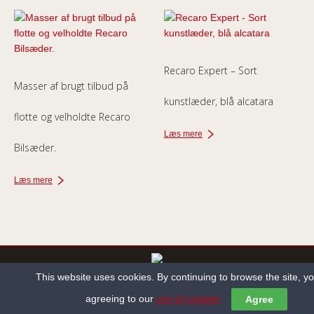
Recaro Expert – Sort
Masser af brugt tilbud på
kunstlæder, blå alcatara
flotte og velholdte Recaro
Læs mere
Bilsæder.
Læs mere
This website uses cookies. By continuing to browse the site, y
Copyright ©2013-2022 Holbæk Autosadelmager All Rights Reserved.
agreeing to our
use of cookies
Agree