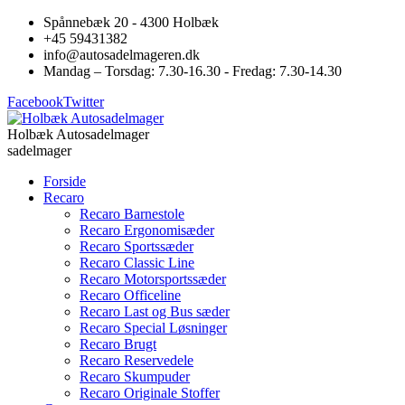
Spånnebæk 20 - 4300 Holbæk
+45 59431382
info@autosadelmageren.dk
Mandag – Torsdag: 7.30-16.30 - Fredag: 7.30-14.30
Facebook
Twitter
Holbæk Autosadelmager
sadelmager
Forside
Recaro
Recaro Barnestole
Recaro Ergonomisæder
Recaro Sportssæder
Recaro Classic Line
Recaro Motorsportssæder
Recaro Officeline
Recaro Last og Bus sæder
Recaro Special Løsninger
Recaro Brugt
Recaro Reservedele
Recaro Skumpuder
Recaro Originale Stoffer