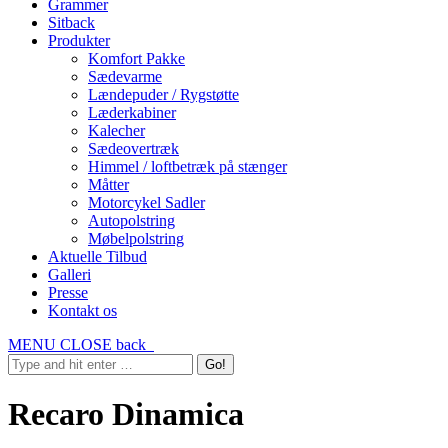
Grammer
Sitback
Produkter
Komfort Pakke
Sædevarme
Lændepuder / Rygstøtte
Læderkabiner
Kalecher
Sædeovertræk
Himmel / loftbetræk på stænger
Måtter
Motorcykel Sadler
Autopolstring
Møbelpolstring
Aktuelle Tilbud
Galleri
Presse
Kontakt os
MENU
CLOSE
back
Recaro Dinamica