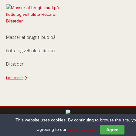
Masser af brugt tilbud på
flotte og velholdte Recaro
Bilsæder.
Læs mere
This website uses cookies. By continuing to browse the site, y
Copyright ©2013-2022 Holbæk Autosadelmager All Rights Reserved.
agreeing to our
use of cookies
Agree