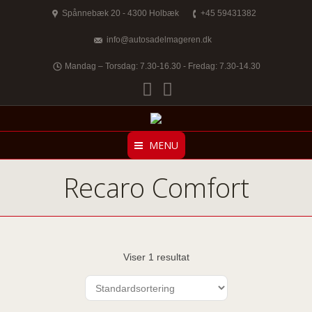
Spånnebæk 20 - 4300 Holbæk
+45 59431382
info@autosadelmageren.dk
Mandag – Torsdag: 7.30-16.30 - Fredag: 7.30-14.30
Facebook
Twitter
MENU
Recaro Comfort
Viser 1 resultat