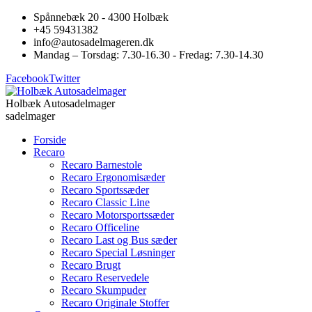
Spånnebæk 20 - 4300 Holbæk
+45 59431382
info@autosadelmageren.dk
Mandag – Torsdag: 7.30-16.30 - Fredag: 7.30-14.30
Facebook
Twitter
Holbæk Autosadelmager
sadelmager
Forside
Recaro
Recaro Barnestole
Recaro Ergonomisæder
Recaro Sportssæder
Recaro Classic Line
Recaro Motorsportssæder
Recaro Officeline
Recaro Last og Bus sæder
Recaro Special Løsninger
Recaro Brugt
Recaro Reservedele
Recaro Skumpuder
Recaro Originale Stoffer