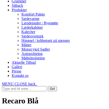
Grammer
Sitback
Produkter
Komfort Pakke
Sædevarme
Lændepuder / Rygstøtte
Læderkabiner
Kalecher
Sædeovertræk
Himmel / loftbetræk på stænger
Måtter
Motorcykel Sadler
Autopolstring
Møbelpolstring
Aktuelle Tilbud
Galleri
Presse
Kontakt os
MENU
CLOSE
back
Recaro Blå