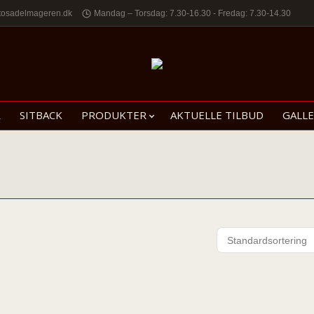
tosadelmageren.dk
Mandag – Torsdag: 7.30-16.30 - Fredag: 7.30-14.30
R
SITBACK
PRODUKTER
AKTUELLE TILBUD
GALLE