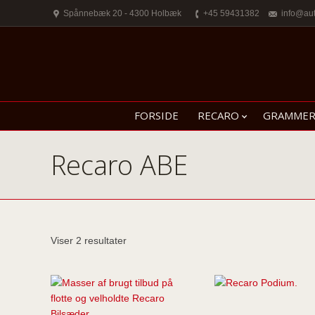
Spånnebæk 20 - 4300 Holbæk
+45 59431382
info@au
FORSIDE
RECARO
GRAMME
Recaro ABE
Viser 2 resultater