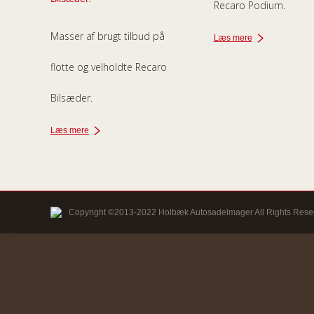
Recaro Podium.
Masser af brugt tilbud på
Læs mere
flotte og velholdte Recaro
Bilsæder.
Læs mere
Copyright ©2013-2022 Holbæk Autosadelmager All Rights Rese