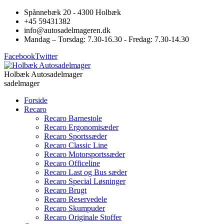
Spånnebæk 20 - 4300 Holbæk
+45 59431382
info@autosadelmageren.dk
Mandag – Torsdag: 7.30-16.30 - Fredag: 7.30-14.30
Facebook
Twitter
Holbæk Autosadelmager
sadelmager
Forside
Recaro
Recaro Barnestole
Recaro Ergonomisæder
Recaro Sportssæder
Recaro Classic Line
Recaro Motorsportssæder
Recaro Officeline
Recaro Last og Bus sæder
Recaro Special Løsninger
Recaro Brugt
Recaro Reservedele
Recaro Skumpuder
Recaro Originale Stoffer