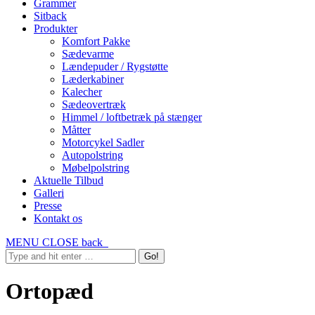
Grammer
Sitback
Produkter
Komfort Pakke
Sædevarme
Lændepuder / Rygstøtte
Læderkabiner
Kalecher
Sædeovertræk
Himmel / loftbetræk på stænger
Måtter
Motorcykel Sadler
Autopolstring
Møbelpolstring
Aktuelle Tilbud
Galleri
Presse
Kontakt os
MENU
CLOSE
back
Ortopæd