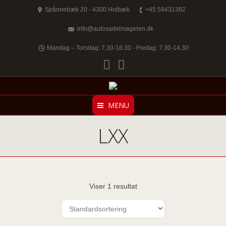
Spånnebæk 20 - 4300 Holbæk
+45 59431382
info@autosadelmageren.dk
Mandag – Torsdag: 7.30-16.30 - Fredag: 7.30-14.30
Facebook
Twitter
MENU
LXX
Viser 1 resultat