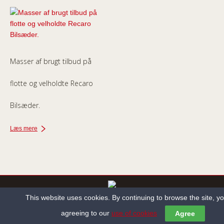
Masser af brugt tilbud på
flotte og velholdte Recaro
Bilsæder.
Læs mere
This website uses cookies. By continuing to browse the site, y
Copyright ©2013-2022 Holbæk Autosadelmager All Rights Reserved.
agreeing to our
use of cookies
Agree