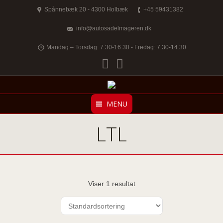
Spånnebæk 20 - 4300 Holbæk
+45 59431382
info@autosadelmageren.dk
Mandag – Torsdag: 7.30-16.30 - Fredag: 7.30-14.30
Facebook
Twitter
MENU
LTL
Viser 1 resultat