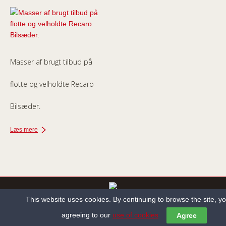
Masser af brugt tilbud på
flotte og velholdte Recaro
Bilsæder.
Læs mere
This website uses cookies. By continuing to browse the site, y
Copyright ©2013-2022 Holbæk Autosadelmager All Rights Reserved.
agreeing to our
use of cookies
Agree