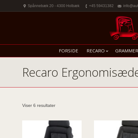
Spånnebæk 20 - 4300 Holbæk
+45 59431382
info@au
FORSIDE
RECARO
GRAMME
Recaro Ergonomisæd
Viser 6 resultater