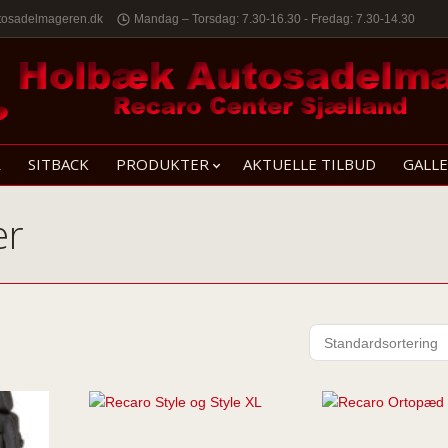
tosadelmageren.dk
Mandag – Torsdag: 7.30-16.30 - Fredag: 7.30-14.30
R
SITBACK
PRODUKTER
AKTUELLE TILBUD
GALLE
er