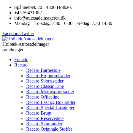
Spånnebæk 20 - 4300 Holbæk
+45 59431382
info@autosadelmageren.dk
Mandag – Torsdag: 7.30-16.30 - Fredag: 7.30-14.30
Facebook
Twitter
Holbæk Autosadelmager
sadelmager
Forside
Recaro
Recaro Barnestole
Recaro Ergonomisæder
Recaro Sportssæder
Recaro Classic Line
Recaro Motorsportssæder
Recaro Officeline
Recaro Last og Bus sæder
Recaro Special Løsninger
Recaro Brugt
Recaro Reservedele
Recaro Skumpuder
Recaro Originale Stoffer