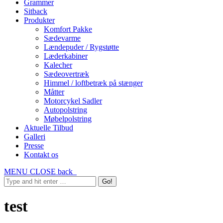
Grammer
Sitback
Produkter
Komfort Pakke
Sædevarme
Lændepuder / Rygstøtte
Læderkabiner
Kalecher
Sædeovertræk
Himmel / loftbetræk på stænger
Måtter
Motorcykel Sadler
Autopolstring
Møbelpolstring
Aktuelle Tilbud
Galleri
Presse
Kontakt os
MENU
CLOSE
back
test