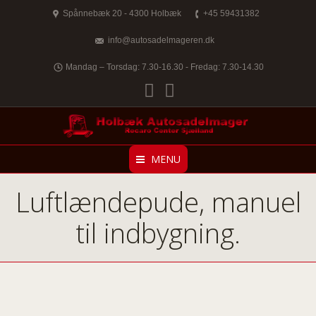
Spånnebæk 20 - 4300 Holbæk
+45 59431382
info@autosadelmageren.dk
Mandag – Torsdag: 7.30-16.30 - Fredag: 7.30-14.30
Facebook
Twitter
MENU
Luftlændepude, manuel
til indbygning.