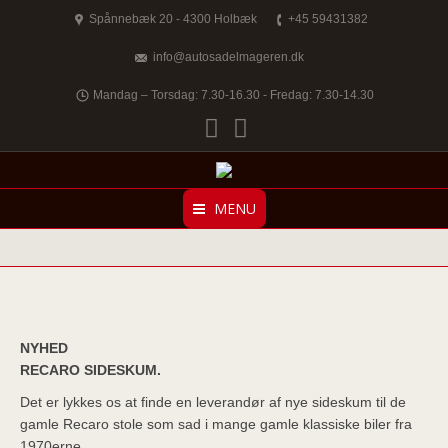
Spånnebæk 20 - 4300 Holbæk
+45 59431382
info@autosadelmageren.dk
Mandag – Torsdag: 7.30-16.30 - Fredag: 7.30-14.30
Facebook
Twitter
MENU
NYHED
RECARO SIDESKUM.
Det er lykkes os at finde en leverandør af nye sideskum til de
gamle Recaro stole som sad i mange gamle klassiske biler fra
1970erne.