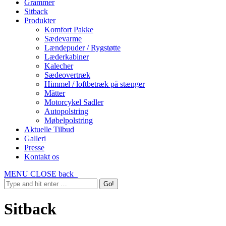
Grammer
Sitback
Produkter
Komfort Pakke
Sædevarme
Lændepuder / Rygstøtte
Læderkabiner
Kalecher
Sædeovertræk
Himmel / loftbetræk på stænger
Måtter
Motorcykel Sadler
Autopolstring
Møbelpolstring
Aktuelle Tilbud
Galleri
Presse
Kontakt os
MENU
CLOSE
back
Sitback