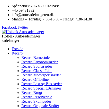
Spånnebæk 20 - 4300 Holbæk
+45 59431382
info@autosadelmageren.dk
Mandag – Torsdag: 7.30-16.30 - Fredag: 7.30-14.30
Facebook
Twitter
Holbæk Autosadelmager
sadelmager
Forside
Recaro
Recaro Barnestole
Recaro Ergonomisæder
Recaro Sportssæder
Recaro Classic Line
Recaro Motorsportssæder
Recaro Officeline
Recaro Last og Bus sæder
Recaro Special Løsninger
Recaro Brugt
Recaro Reservedele
Recaro Skumpuder
Recaro Originale Stoffer