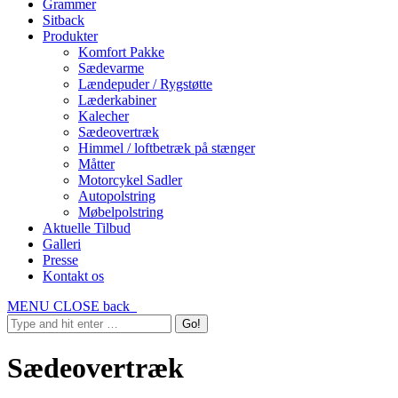
Grammer
Sitback
Produkter
Komfort Pakke
Sædevarme
Lændepuder / Rygstøtte
Læderkabiner
Kalecher
Sædeovertræk
Himmel / loftbetræk på stænger
Måtter
Motorcykel Sadler
Autopolstring
Møbelpolstring
Aktuelle Tilbud
Galleri
Presse
Kontakt os
MENU
CLOSE
back
Sædeovertræk