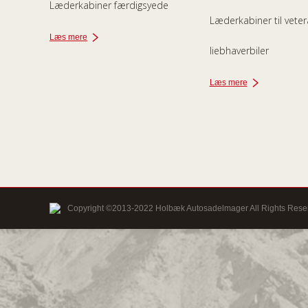
Læderkabiner færdigsyede
Læderkabiner til vete
Læs mere
liebhaverbiler
Læs mere
Copyright ©2013-2022 Holbæk Autosadelmager All Rights Rese