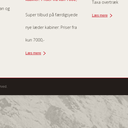
Taxa overtræk
ran og
Super tilbud på færdigsyede
Læs mere
nye læder kabiner: Priser fra
kun 7000,-
Læs mere
rved.