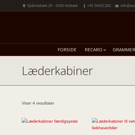
Spånnebæk 20 - 4300 Holbæk
+45 59431382
info@au
FORSIDE
RECARO
GRAMME
Læderkabiner
Viser 4 resultater