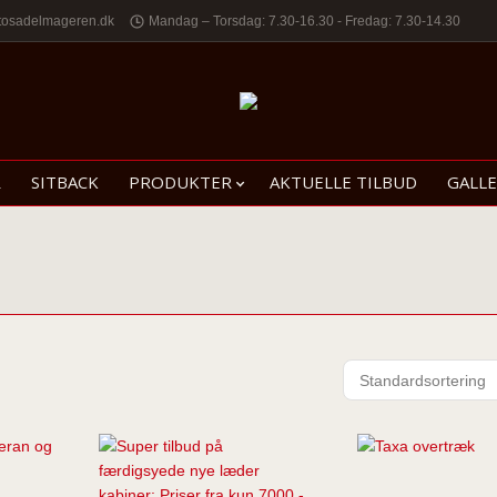
tosadelmageren.dk
Mandag – Torsdag: 7.30-16.30 - Fredag: 7.30-14.30
R
SITBACK
PRODUKTER
AKTUELLE TILBUD
GALLE